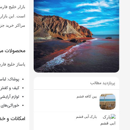
بازار خلیج فا
است. این بازار 
مراکز خرید جزیر
محصولات موجو
پاساژ خلیج فار
پوشاک:
لباس‌
پربازدید مطالب
کیف و کفش:
لوازم آرایشی
پین کافه قشم
خوراکی‌های 
امکانات و خد
پارک آبی قشم