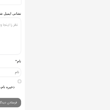
نشانی ایمیل شم
نام*
ذخیره نام،