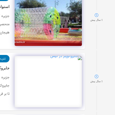
استوان
جزیره 
1 سال پیش
منحصرب
هیجان ر
تفری
جایروک
جزیره 
1 سال پیش
جایروک
تا بر ف