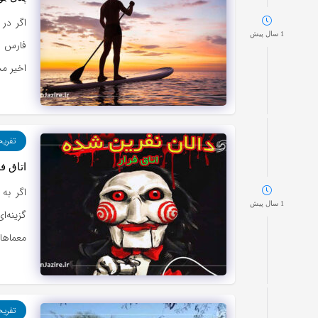
اگر در
1 سال پیش
فارس ه
اخیر م
تفری
اتاق ف
اگر به
1 سال پیش
گزینه‌ا
معماها
تفری