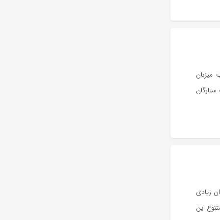
 میزبان
ستارگان
ن زیادی
تنوع این