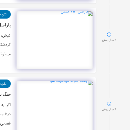
تفری
پاراسل VIP 
کیش، ج
2 سال پیش
می‌توان
تفری
جنگ شب
اگر به
2 سال پیش
دینامیت
فضایی 