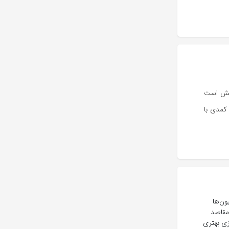
کیش است
کمدی با
ون‌ها
مقاصد
زی بهتری