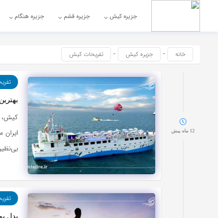
جزیره کیش
جزیره قشم
جزیره هنگام
-
-
خانه
جزیره کیش
تفریحات کیش
تفری
بهترین
کیش، ج
ایران م
12 ماه پیش
بی‌نظیر
تفری
پدل بو