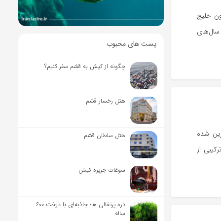
ون خلیج
سال‌های
پست های محبوب
چگونه از کیش به قشم سفر کنیم؟
هتل رخسار قشم
رین شده
هتل سلطان قشم
کیبی از
سوغات جزیره کیش
دره پرتغالی ها؛ جاذبه‌ای با درخت ۶۰۰
ساله