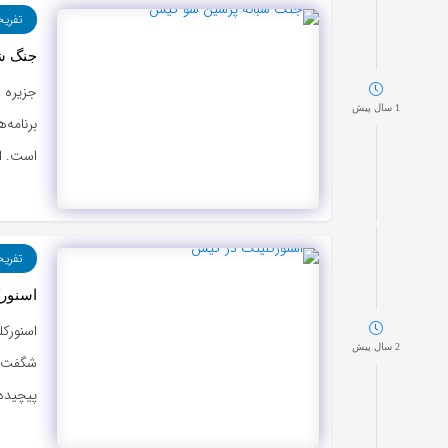
تفری
جنگ ش
جزیره 
1 سال پیش
برنامه‌
است. ا
تفری
اسنورک
اسنورک
2 سال پیش
شگفت‌ان
پیچیده 