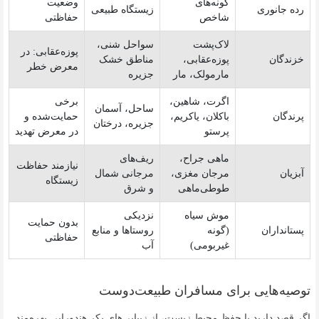
گونه‌های
وضعیت
رده جانوری
زیستگاه طبیعی
شاخص
حفاظتی
لاک‌پشت
سواحل شنی،
پوزه‌عقابی: در
خزندگان
پوزه‌عقابی،
مناطق خشک
معرض خطر
مارمولک، مار
جزیره
اگرت، شاهین،
برخی
ساحل، آسمان
پرندگان
باکلان، یاکریم،
حمایت‌شده و
جزیره، درختان
پرستو
در معرض تهدید
ماهی جراح،
ریف‌های
نیازمند حفاظت
آبزیان
مرجان مغزی،
مرجانی شمال
زیستگاه
طوطی‌ماهی
و شرق
موش سیاه
نزدیکی
بدون حمایت
پستانداران
(گونه
روستاها و منابع
حفاظتی
غیربومی)
آب
توصیه‌هایی برای مسافران طبیعت‌دوست
اگر قصد دارید با حفظ محیط زیست، از زیبایی‌های بکر هندورابی بهره‌مند