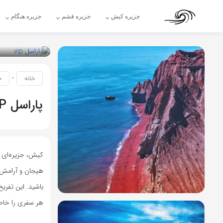
جزیره کیش
جزیره قشم
جزیره هنگام
-
خانه
ج
پاراسل VIP کیش
کیش، جزیره‌ای ک
باشید. این تفری
هر سفری را خاطره