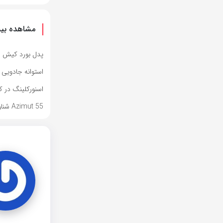
مشاهده بیش
پدل بورد کیش
استوانه جادویی
اسنورکلینگ در 
Azimut 55 شناور