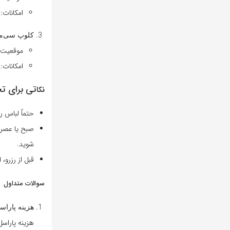
امکانات:
کلوپ سی‌من (Men Club
موقعیت:
امکانات:
تی برای تجربه
نکا
حتماً لباس 
صبح یا عصر ر
شوید.
قبل از رزرو،
سوالات متداول
هزینه پاراسل VIP چقدر 
هزینه پاراسل VIP بین 650,000 تا 800,000 تومان متغی