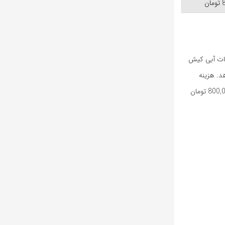
یحات آبی کیش
هد. هزینه
پاراسل VIP بسته به خدمات ارائه‌شده و فصل سفر متغیر است و به‌طور میانگین بین 650,000 تا 800,000 تومان