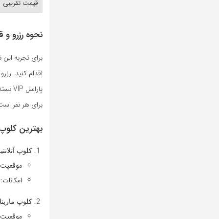
قیمت تقریبی
نحوه رزرو و قیمت
برای تجربه این 
اقدام کنید. رزرو
برای هر نفر است
بهترین کلوپ‌های 
کلوپ آتلانتیس (is Club
موقعیت:
امکانات:
کلوپ مارینا (arina Club
موقعیت: