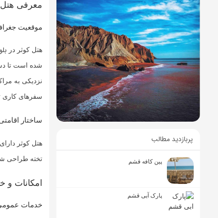
معرفی هتل 
موقعیت جغراف
بلو
هتل کوثر در
شده است تا دست
نزدیکی به مراک
سفرهای کاری ت
ساختار اقامت
پربازدید مطالب
تخته طراحی شده‌
پین کافه قشم
امکانات و خ
پارک آبی قشم
خدمات عمومی 