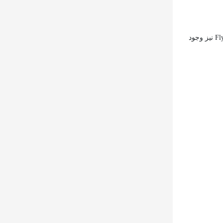
امکان رزرو اینترنتی از طریق وب‌سایت‌های معتبر مانند Alibaba.ir، Jabama.com و Flytoday.ir نیز وجود