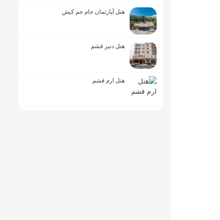
هتل آپارتمان جام جم کیش
هتل دنیز قشم
هتل ارم قشم