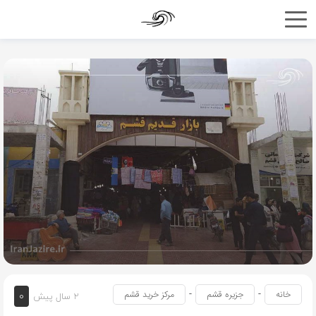
-
-
0
خانه
جزیره قشم
مرکز خرید قشم
2 سال پیش